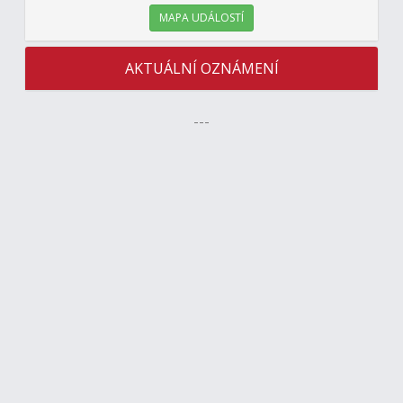
MAPA UDÁLOSTÍ
AKTUÁLNÍ OZNÁMENÍ
---