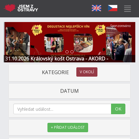
Předchozí
Další
Sponzorováno
31.10.2026 Královský košt Ostrava - AKORD -
Restaurace a Hotel
KATEGORIE
V OKOLÍ
DATUM
OK
+ PŘIDAT UDÁLOST