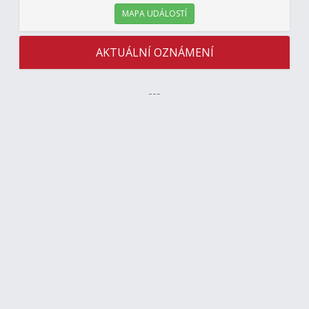
MAPA UDÁLOSTÍ
AKTUÁLNÍ OZNÁMENÍ
---