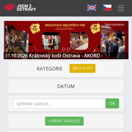
Předchozí
Další
Sponzorováno
31.10.2026 Královský košt Ostrava - AKORD -
Restaurace a Hotel
KATEGORIE
JÍDLO & PITÍ
DATUM
OK
+ PŘIDAT UDÁLOST