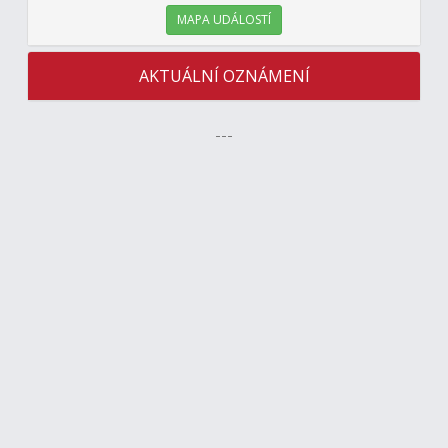
MAPA UDÁLOSTÍ
AKTUÁLNÍ OZNÁMENÍ
---