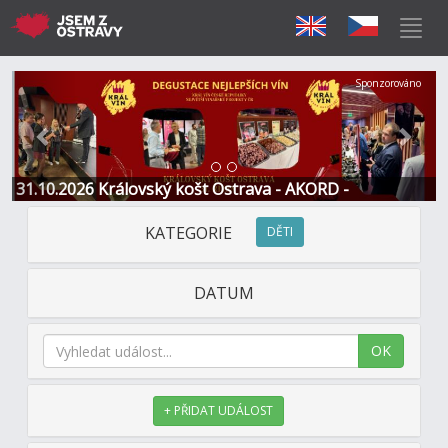
Předchozí
Další
Sponzorováno
31.10.2026 Královský košt Ostrava - AKORD -
Restaurace a Hotel
KATEGORIE
DĚTI
DATUM
OK
+ PŘIDAT UDÁLOST