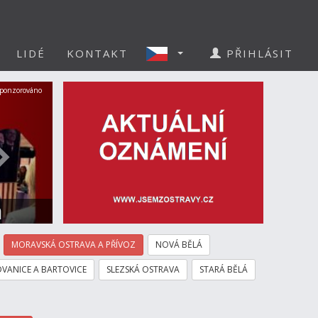
LIDÉ
KONTAKT
PŘIHLÁSIT
Další
ponzorováno
a
MORAVSKÁ OSTRAVA A PŘÍVOZ
NOVÁ BĚLÁ
VANICE A BARTOVICE
SLEZSKÁ OSTRAVA
STARÁ BĚLÁ