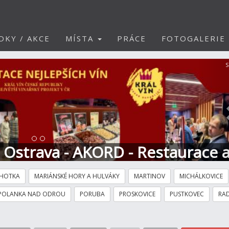
DKY / AKCE
MÍSTA
PRÁCE
FOTOGALERIE
S
t Ostrava - AKORD - Restaurace 
HOTKA
MARIÁNSKÉ HORY A HULVÁKY
MARTINOV
MICHÁLKOVICE
POLANKA NAD ODROU
PORUBA
PROSKOVICE
PUSTKOVEC
RAD