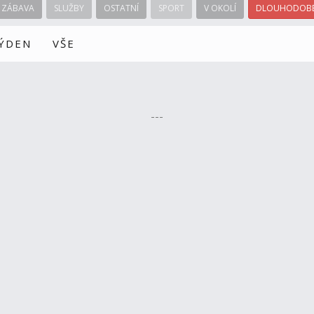
ZÁBAVA
SLUŽBY
OSTATNÍ
SPORT
V OKOLÍ
DLOUHODOBÉ
TÝDEN
VŠE
---