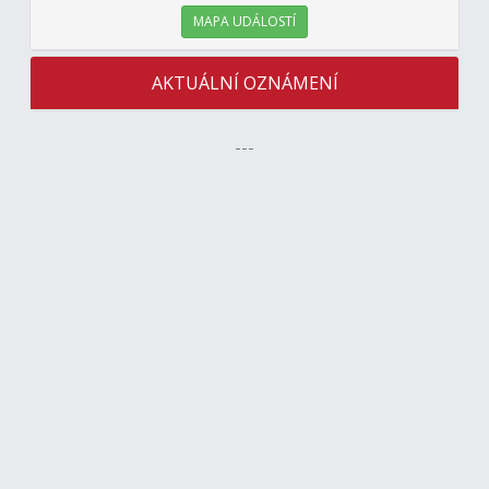
MAPA UDÁLOSTÍ
AKTUÁLNÍ OZNÁMENÍ
---