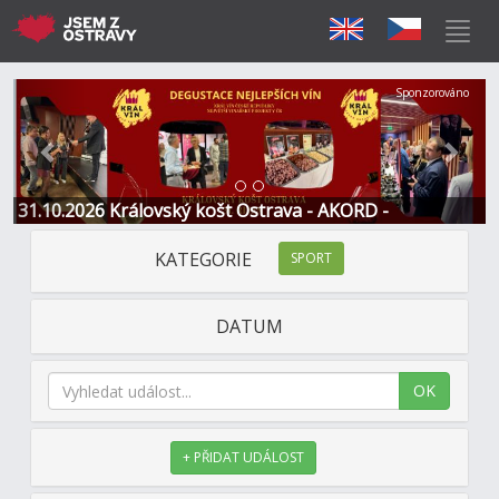
Předchozí
Další
Sponzorováno
31.10.2026 Královský košt Ostrava - AKORD -
Restaurace a Hotel
KATEGORIE
SPORT
DATUM
OK
+ PŘIDAT UDÁLOST