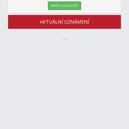
MAPA UDÁLOSTÍ
AKTUÁLNÍ OZNÁMENÍ
---