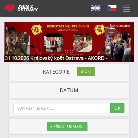
Předchozí
Další
Sponzorováno
31.10.2026 Královský košt Ostrava - AKORD -
Restaurace a Hotel
KATEGORIE
SPORT
DATUM
OK
+ PŘIDAT UDÁLOST