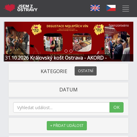
Předchozí
Další
Sponzorováno
31.10.2026 Královský košt Ostrava - AKORD -
Restaurace a Hotel
KATEGORIE
OSTATNÍ
DATUM
OK
+ PŘIDAT UDÁLOST