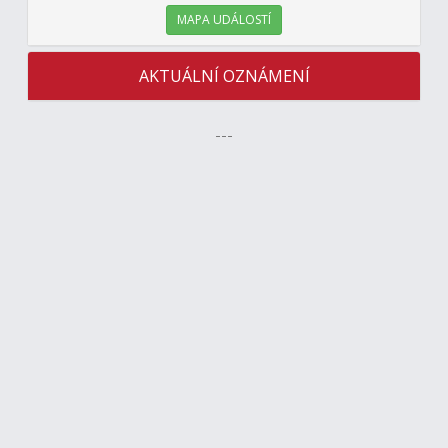
MAPA UDÁLOSTÍ
AKTUÁLNÍ OZNÁMENÍ
---