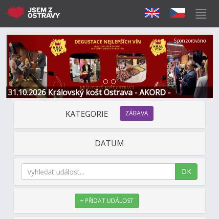
Předchozí
Další
Sponzorováno
31.10.2026 Královský košt Ostrava - AKORD -
Restaurace a Hotel
KATEGORIE
ZÁBAVA
DATUM
OK
+ PŘIDAT UDÁLOST