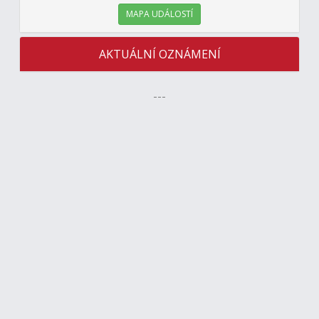
MAPA UDÁLOSTÍ
AKTUÁLNÍ OZNÁMENÍ
---