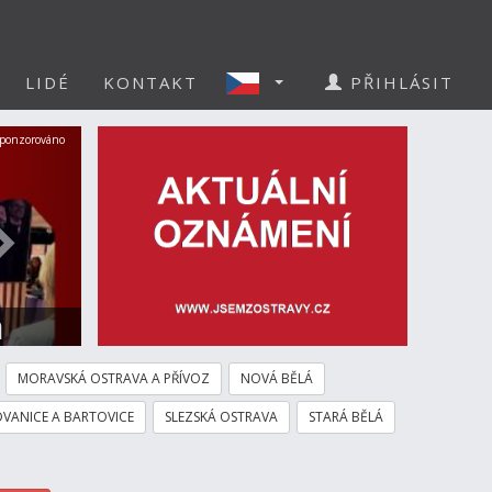
LIDÉ
KONTAKT
PŘIHLÁSIT
Další
ponzorováno
a
MORAVSKÁ OSTRAVA A PŘÍVOZ
NOVÁ BĚLÁ
VANICE A BARTOVICE
SLEZSKÁ OSTRAVA
STARÁ BĚLÁ