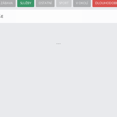
ZÁBAVA
SLUŽBY
OSTATNÍ
SPORT
V OKOLÍ
DLOUHODOBÉ
ŠE
---