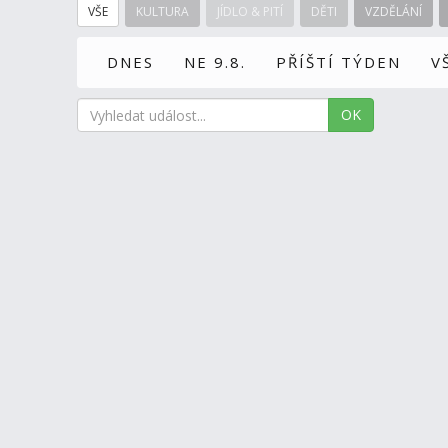
VŠE
KULTURA
JÍDLO & PITÍ
DĚTI
VZDĚLÁNÍ
DNES
NE 9.8.
PŘÍŠTÍ TÝDEN
V
OK