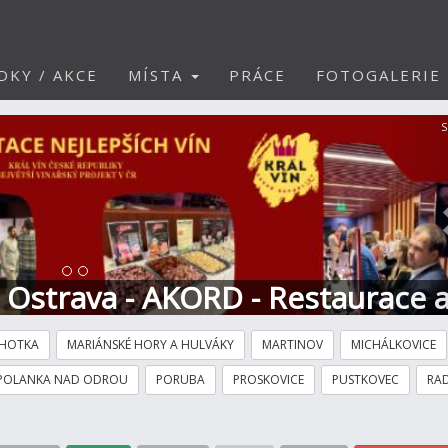
DKY / AKCE
MÍSTA
PRÁCE
FOTOGALERIE
S
t Ostrava - AKORD - Restaurace 
HOTKA
MARIÁNSKÉ HORY A HULVÁKY
MARTINOV
MICHÁLKOVICE
POLANKA NAD ODROU
PORUBA
PROSKOVICE
PUSTKOVEC
RAD