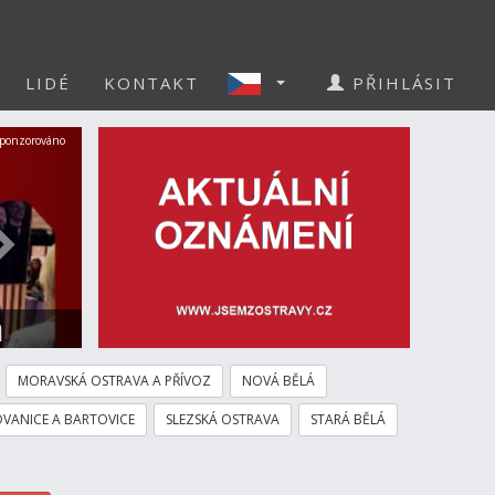
LIDÉ
KONTAKT
PŘIHLÁSIT
Další
ponzorováno
a
MORAVSKÁ OSTRAVA A PŘÍVOZ
NOVÁ BĚLÁ
VANICE A BARTOVICE
SLEZSKÁ OSTRAVA
STARÁ BĚLÁ