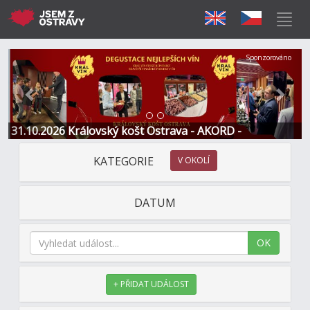
Předchozí
Další
Sponzorováno
31.10.2026 Královský košt Ostrava - AKORD -
Restaurace a Hotel
KATEGORIE
V OKOLÍ
DATUM
OK
+ PŘIDAT UDÁLOST