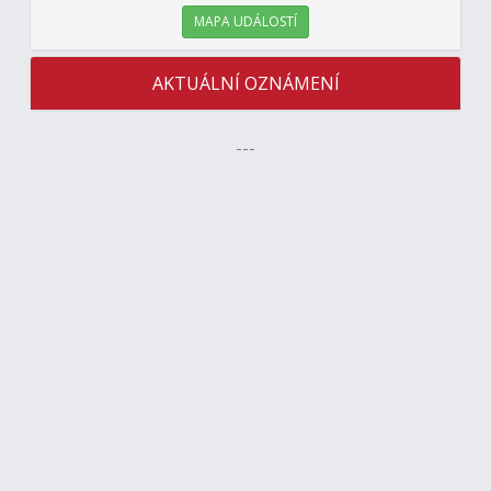
MAPA UDÁLOSTÍ
AKTUÁLNÍ OZNÁMENÍ
---