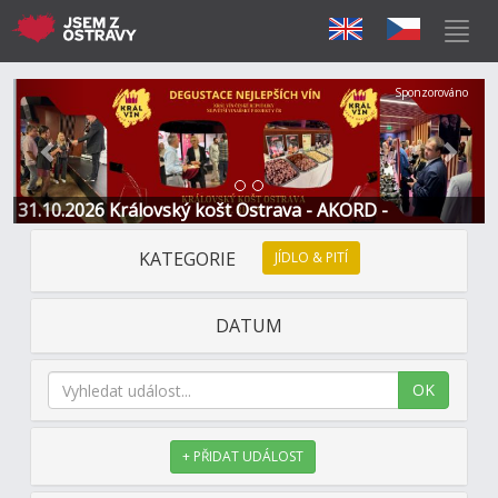
Předchozí
Další
Sponzorováno
31.10.2026 Královský košt Ostrava - AKORD -
Restaurace a Hotel
KATEGORIE
JÍDLO & PITÍ
DATUM
OK
+ PŘIDAT UDÁLOST