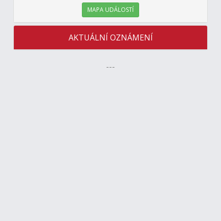
MAPA UDÁLOSTÍ
AKTUÁLNÍ OZNÁMENÍ
---