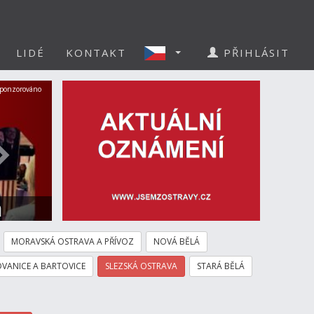
LIDÉ
KONTAKT
PŘIHLÁSIT
Další
ponzorováno
a
MORAVSKÁ OSTRAVA A PŘÍVOZ
NOVÁ BĚLÁ
VANICE A BARTOVICE
SLEZSKÁ OSTRAVA
STARÁ BĚLÁ