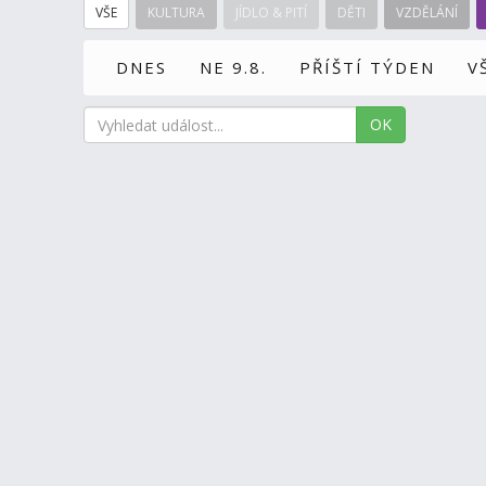
VŠE
KULTURA
JÍDLO & PITÍ
DĚTI
VZDĚLÁNÍ
DNES
NE 9.8.
PŘÍŠTÍ TÝDEN
V
OK