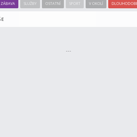
ZÁBAVA
SLUŽBY
OSTATNÍ
SPORT
V OKOLÍ
DLOUHODOBÉ
ŠE
---