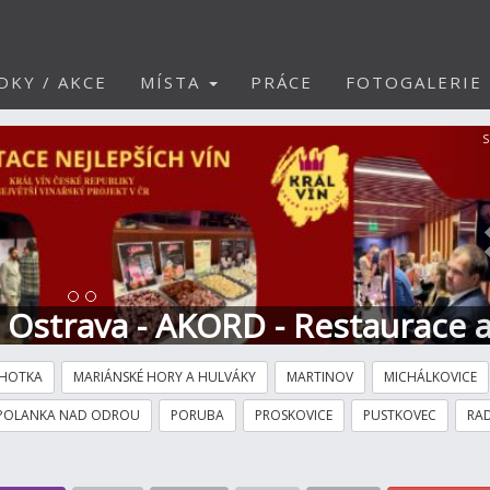
DKY / AKCE
MÍSTA
PRÁCE
FOTOGALERIE
S
t Ostrava - AKORD - Restaurace 
HOTKA
MARIÁNSKÉ HORY A HULVÁKY
MARTINOV
MICHÁLKOVICE
POLANKA NAD ODROU
PORUBA
PROSKOVICE
PUSTKOVEC
RAD