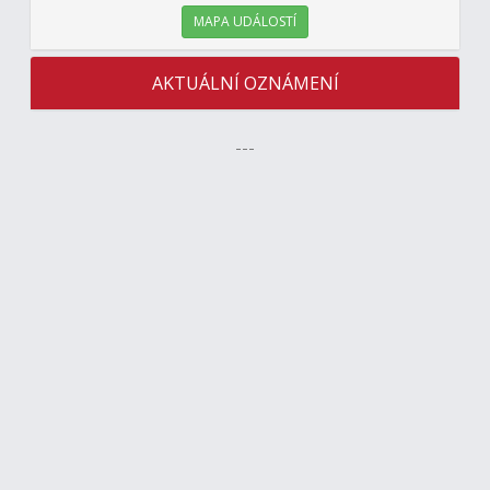
MAPA UDÁLOSTÍ
AKTUÁLNÍ OZNÁMENÍ
---