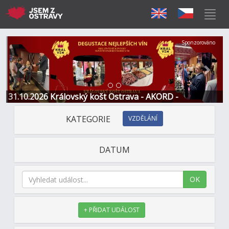
Předchozí
Další
Sponzorováno
31.10.2026 Královský košt Ostrava - AKORD -
Restaurace a Hotel
KATEGORIE
VZDĚLÁNÍ
DATUM
OK
+ PŘIDAT UDÁLOST