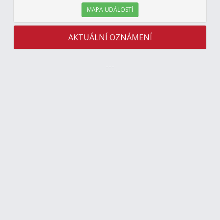
MAPA UDÁLOSTÍ
AKTUÁLNÍ OZNÁMENÍ
---