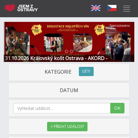
Předchozí
Další
Sponzorováno
31.10.2026 Královský košt Ostrava - AKORD -
Restaurace a Hotel
KATEGORIE
DĚTI
DATUM
OK
+ PŘIDAT UDÁLOST