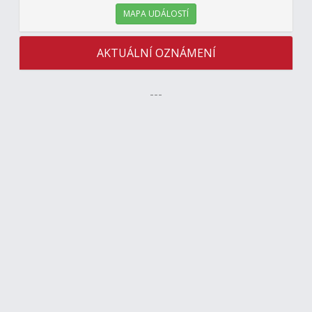
MAPA UDÁLOSTÍ
AKTUÁLNÍ OZNÁMENÍ
---