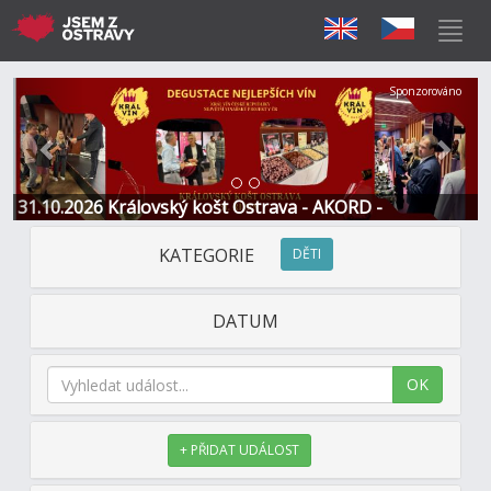
Předchozí
Další
Sponzorováno
31.10.2026 Královský košt Ostrava - AKORD -
Restaurace a Hotel
KATEGORIE
DĚTI
DATUM
OK
+ PŘIDAT UDÁLOST