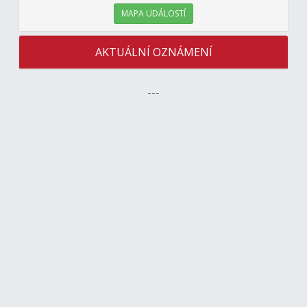
MAPA UDÁLOSTÍ
AKTUÁLNÍ OZNÁMENÍ
---