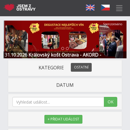
Předchozí
Další
Sponzorováno
31.10.2026 Královský košt Ostrava - AKORD -
Restaurace a Hotel
KATEGORIE
OSTATNÍ
DATUM
OK
+ PŘIDAT UDÁLOST