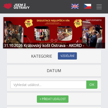
Předchozí
Další
Sponzorováno
31.10.2026 Královský košt Ostrava - AKORD -
Restaurace a Hotel
KATEGORIE
VZDĚLÁNÍ
DATUM
OK
+ PŘIDAT UDÁLOST