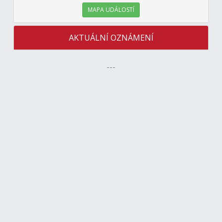
MAPA UDÁLOSTÍ
AKTUÁLNÍ OZNÁMENÍ
---