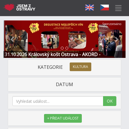
Předchozí
Další
Sponzorováno
31.10.2026 Královský košt Ostrava - AKORD -
Restaurace a Hotel
KATEGORIE
KULTURA
DATUM
OK
+ PŘIDAT UDÁLOST