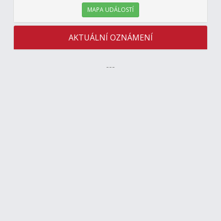
MAPA UDÁLOSTÍ
AKTUÁLNÍ OZNÁMENÍ
---