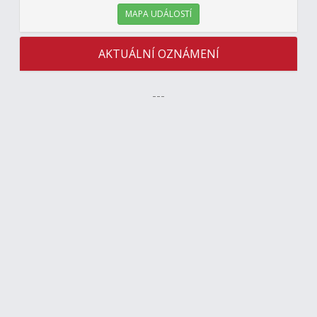
MAPA UDÁLOSTÍ
AKTUÁLNÍ OZNÁMENÍ
---