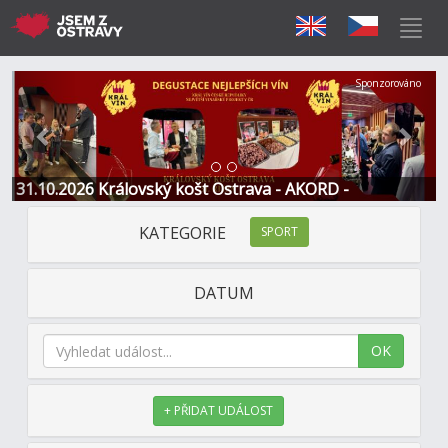
Předchozí
Další
Sponzorováno
31.10.2026 Královský košt Ostrava - AKORD -
Restaurace a Hotel
KATEGORIE
SPORT
DATUM
OK
+ PŘIDAT UDÁLOST