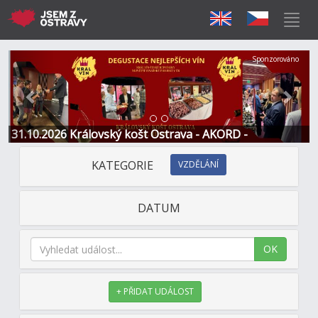
Předchozí
Další
Sponzorováno
31.10.2026 Královský košt Ostrava - AKORD -
Restaurace a Hotel
KATEGORIE
VZDĚLÁNÍ
DATUM
OK
+ PŘIDAT UDÁLOST