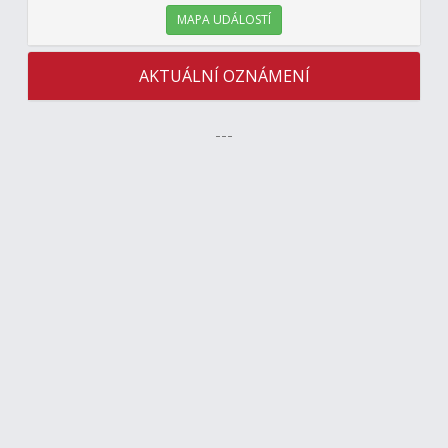
MAPA UDÁLOSTÍ
AKTUÁLNÍ OZNÁMENÍ
---