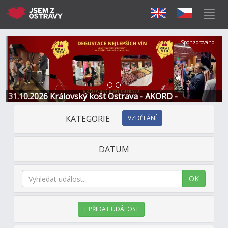
Předchozí
Další
Sponzorováno
31.10.2026 Královský košt Ostrava - AKORD -
Restaurace a Hotel
KATEGORIE
VZDĚLÁNÍ
DATUM
OK
+ PŘIDAT UDÁLOST