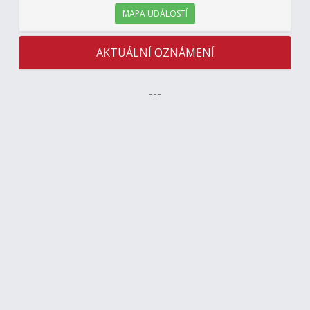
MAPA UDÁLOSTÍ
AKTUÁLNÍ OZNÁMENÍ
---